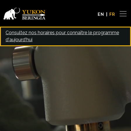
Skip to main content
EN
FR
Consultez nos horaires pour connaître le programme
d'aujourd'hui
Video file